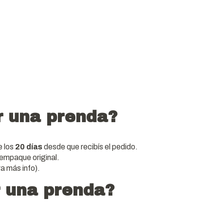
r una prenda?
e los
20 días
desde que recibís el pedido.
 empaque original.
a más info).
r una prenda?