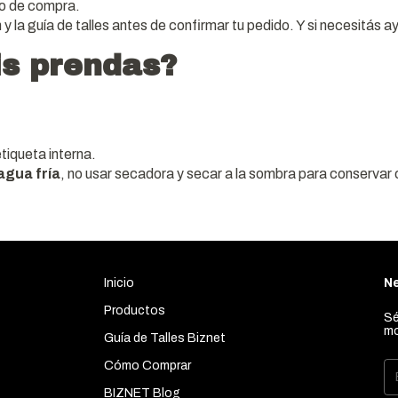
to de compra.
 la guía de talles antes de confirmar tu pedido. Y si necesitás
is prendas?
tiqueta interna.
agua fría
, no usar secadora y secar a la sombra para conservar 
Inicio
Ne
Productos
Sé
mo
Guía de Talles Biznet
Cómo Comprar
BIZNET Blog