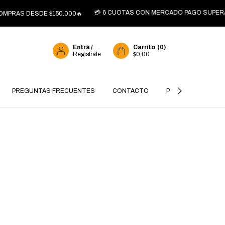
💳 6 CUOTAS CON MERCADO PAGO SUPERANDO $
 DESDE $150.000🔥
Entrá
/
Carrito
(
0
)
Registráte
$0,00
PREGUNTAS FRECUENTES
CONTACTO
POLÍTICA DE DEVO